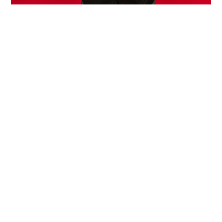
SEIZOENSOPENING
5 SEPTEMBER
Optreden van Toon en Toon,
proeflessen, demonstraties, verkoop
Zondag Live abonnement en meer.
Meer info